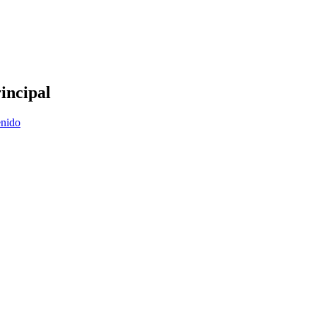
incipal
enido