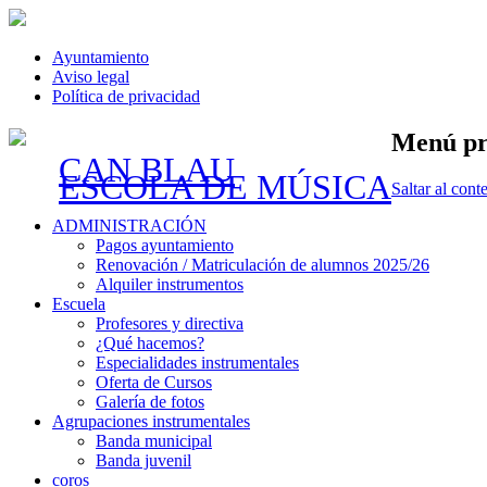
Ayuntamiento
Aviso legal
Política de privacidad
Menú pr
CAN BLAU
ESCOLA DE MÚSICA
Saltar al cont
ADMINISTRACIÓN
Pagos ayuntamiento
Renovación / Matriculación de alumnos 2025/26
Alquiler instrumentos
Escuela
Profesores y directiva
¿Qué hacemos?
Especialidades instrumentales
Oferta de Cursos
Galería de fotos
Agrupaciones instrumentales
Banda municipal
Banda juvenil
coros