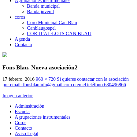
Agrupaciones instrumentales
Banda municipal
Banda juvenil
coros
Coro Municipal Can Blau
Canblaugospel
COR D’AL·LOTS CAN BLAU
Agenda
Contacto
Fons Blau, Nueva asociación2
17 febrero, 2016
960 × 720
Si quieres contactar con la asociación
por email: fonsblauinfo@gmail.com o en el teléfono 680496866
Imagen anterior
Adminsitración
Escuela
Agrupaciones instrumentales
Coros
Contacto
Aviso Legal