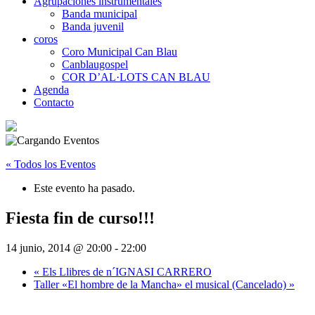
Agrupaciones instrumentales
Banda municipal
Banda juvenil
coros
Coro Municipal Can Blau
Canblaugospel
COR D’AL·LOTS CAN BLAU
Agenda
Contacto
« Todos los Eventos
Este evento ha pasado.
Fiesta fin de curso!!!
14 junio, 2014 @ 20:00
-
22:00
«
Els Llibres de n´IGNASI CARRERO
Taller «El hombre de la Mancha» el musical (Cancelado)
»