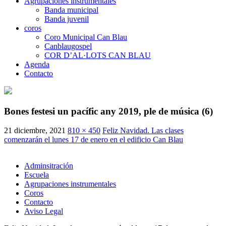
Agrupaciones instrumentales
Banda municipal
Banda juvenil
coros
Coro Municipal Can Blau
Canblaugospel
COR D’AL·LOTS CAN BLAU
Agenda
Contacto
Bones festesi un pacífic any 2019, ple de música (6)
21 diciembre, 2021
810 × 450
Feliz Navidad. Las clases
comenzarán el lunes 17 de enero en el edificio Can Blau
Adminsitración
Escuela
Agrupaciones instrumentales
Coros
Contacto
Aviso Legal