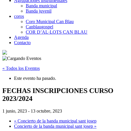
Agrupaciones instrumentales
Banda municipal
Banda juvenil
coros
Coro Municipal Can Blau
Canblaugospel
COR D’AL·LOTS CAN BLAU
Agenda
Contacto
« Todos los Eventos
Este evento ha pasado.
FECHAS INSCRIPCIONES CURSO
2023/2024
1 junio, 2023
-
13 octubre, 2023
«
Concierto de la banda municipal sant josep
Concierto de la banda municipal sant josep
»