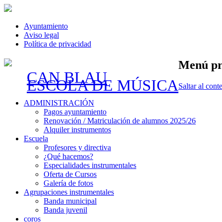
Ayuntamiento
Aviso legal
Política de privacidad
Menú pr
CAN BLAU
ESCOLA DE MÚSICA
Saltar al cont
ADMINISTRACIÓN
Pagos ayuntamiento
Renovación / Matriculación de alumnos 2025/26
Alquiler instrumentos
Escuela
Profesores y directiva
¿Qué hacemos?
Especialidades instrumentales
Oferta de Cursos
Galería de fotos
Agrupaciones instrumentales
Banda municipal
Banda juvenil
coros