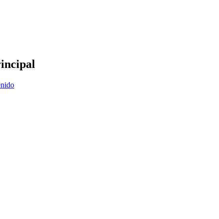
incipal
enido