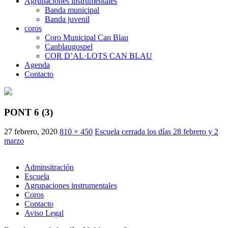
Agrupaciones instrumentales
Banda municipal
Banda juvenil
coros
Coro Municipal Can Blau
Canblaugospel
COR D’AL·LOTS CAN BLAU
Agenda
Contacto
PONT 6 (3)
27 febrero, 2020
810 × 450
Escuela cerrada los días 28 febrero y 2
marzo
Adminsitración
Escuela
Agrupaciones instrumentales
Coros
Contacto
Aviso Legal