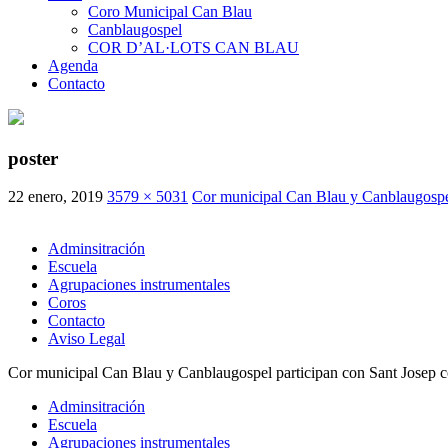
Coro Municipal Can Blau
Canblaugospel
COR D’AL·LOTS CAN BLAU
Agenda
Contacto
poster
22 enero, 2019
3579 × 5031
Cor municipal Can Blau y Canblaugospel 
Adminsitración
Escuela
Agrupaciones instrumentales
Coros
Contacto
Aviso Legal
Cor municipal Can Blau y Canblaugospel participan con Sant Josep co
Adminsitración
Escuela
Agrupaciones instrumentales