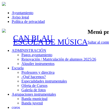
Ayuntamiento
Aviso legal
Política de privacidad
Menú pr
CAN BLAU
ESCOLA DE MÚSICA
Saltar al cont
ADMINISTRACIÓN
Pagos ayuntamiento
Renovación / Matriculación de alumnos 2025/26
Alquiler instrumentos
Escuela
Profesores y directiva
¿Qué hacemos?
Especialidades instrumentales
Oferta de Cursos
Galería de fotos
Agrupaciones instrumentales
Banda municipal
Banda juvenil
coros