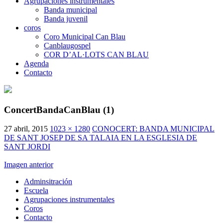
Agrupaciones instrumentales
Banda municipal
Banda juvenil
coros
Coro Municipal Can Blau
Canblaugospel
COR D’AL·LOTS CAN BLAU
Agenda
Contacto
ConcertBandaCanBlau (1)
27 abril, 2015
1023 × 1280
CONOCERT: BANDA MUNICIPAL
DE SANT JOSEP DE SA TALAIA EN LA ESGLESIA DE
SANT JORDI
Imagen anterior
Adminsitración
Escuela
Agrupaciones instrumentales
Coros
Contacto