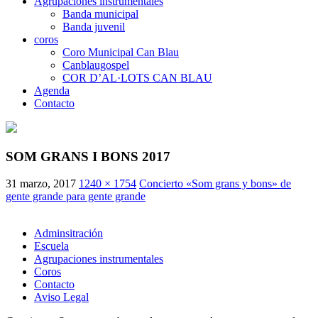
Agrupaciones instrumentales
Banda municipal
Banda juvenil
coros
Coro Municipal Can Blau
Canblaugospel
COR D’AL·LOTS CAN BLAU
Agenda
Contacto
SOM GRANS I BONS 2017
31 marzo, 2017
1240 × 1754
Concierto «Som grans y bons» de
gente grande para gente grande
Adminsitración
Escuela
Agrupaciones instrumentales
Coros
Contacto
Aviso Legal