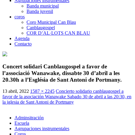
Agrupaciones instrumentales
Banda municipal
Banda juvenil
coros
Coro Municipal Can Blau
Canblaugospel
COR D’AL·LOTS CAN BLAU
Agenda
Contacto
Concert solidari Canblaugospel a favor de
l’associació Wanawake, dissabte 30 d’abril a les
20.30h a l’Església de Sant Antoni de Portmany.
13 abril, 2022
1587 × 2245
Concierto solidario canblaugospel a
favor de la asociación Wanawake Sabado 30 de abril a las 20:30, en
la iglesia de Sant Antoni de Portmany
Adminsitración
Escuela
Agrupaciones instrumentales
Coros