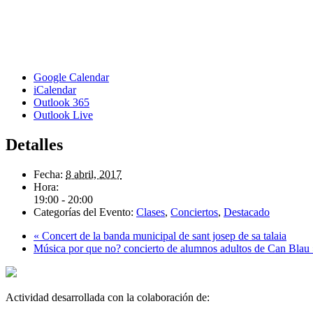
Google Calendar
iCalendar
Outlook 365
Outlook Live
Detalles
Fecha:
8 abril, 2017
Hora:
19:00 - 20:00
Categorías del Evento:
Clases
,
Conciertos
,
Destacado
«
Concert de la banda municipal de sant josep de sa talaia
Música por que no? concierto de alumnos adultos de Can Blau
Actividad desarrollada con la colaboración de: