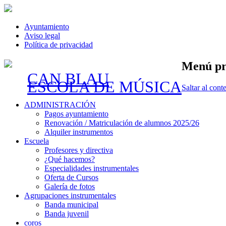
Ayuntamiento
Aviso legal
Política de privacidad
Menú pr
CAN BLAU
ESCOLA DE MÚSICA
Saltar al cont
ADMINISTRACIÓN
Pagos ayuntamiento
Renovación / Matriculación de alumnos 2025/26
Alquiler instrumentos
Escuela
Profesores y directiva
¿Qué hacemos?
Especialidades instrumentales
Oferta de Cursos
Galería de fotos
Agrupaciones instrumentales
Banda municipal
Banda juvenil
coros