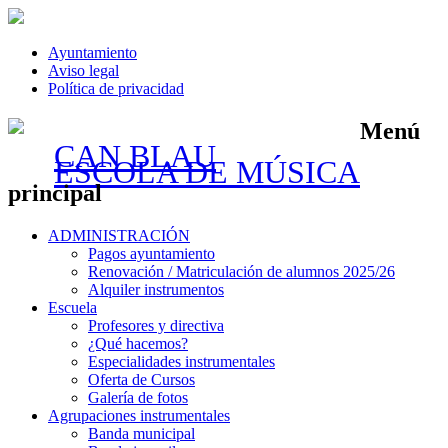
Ayuntamiento
Aviso legal
Política de privacidad
Menú
CAN BLAU
ESCOLA DE MÚSICA
principal
Saltar
ADMINISTRACIÓN
al
Pagos ayuntamiento
contenido
Renovación / Matriculación de alumnos 2025/26
Alquiler instrumentos
Escuela
Profesores y directiva
¿Qué hacemos?
Especialidades instrumentales
Oferta de Cursos
Galería de fotos
Agrupaciones instrumentales
Banda municipal