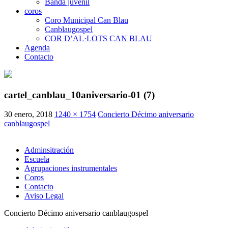
Banda juvenil
coros
Coro Municipal Can Blau
Canblaugospel
COR D’AL·LOTS CAN BLAU
Agenda
Contacto
cartel_canblau_10aniversario-01 (7)
30 enero, 2018
1240 × 1754
Concierto Décimo aniversario
canblaugospel
Adminsitración
Escuela
Agrupaciones instrumentales
Coros
Contacto
Aviso Legal
Concierto Décimo aniversario canblaugospel