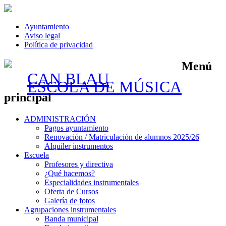
Ayuntamiento
Aviso legal
Política de privacidad
Menú
CAN BLAU
ESCOLA DE MÚSICA
principal
Saltar
ADMINISTRACIÓN
al
Pagos ayuntamiento
contenido
Renovación / Matriculación de alumnos 2025/26
Alquiler instrumentos
Escuela
Profesores y directiva
¿Qué hacemos?
Especialidades instrumentales
Oferta de Cursos
Galería de fotos
Agrupaciones instrumentales
Banda municipal