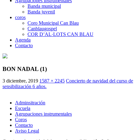
Agrupaciones instrumentales
Banda municipal
Banda juvenil
coros
Coro Municipal Can Blau
Canblaugospel
COR D’AL·LOTS CAN BLAU
Agenda
Contacto
BON NADAL (1)
3 diciembre, 2019
1587 × 2245
Concierto de navidad del curso de
sensibilización 6 años.
Adminsitración
Escuela
Agrupaciones instrumentales
Coros
Contacto
Aviso Legal