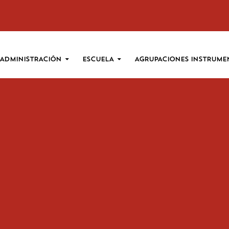
SALTAR AL CONTENIDO
ADMINISTRACIÓN
ESCUELA
AGRUPACIONES INSTRUME
 2021
AVIDAD DEL CORO MUNICIPAL CON LA PARTICIPACIÓN DE LAS VOCES
20:00 H.