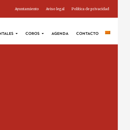
Ayuntamiento
Aviso legal
Política de privacidad
NTALES
COROS
AGENDA
CONTACTO
ADMINSITRACIÓN
ESCUELA
AGRUPACIONES
INSTRUMENTALES
COROS
CONTACTO
AVISO LEGAL