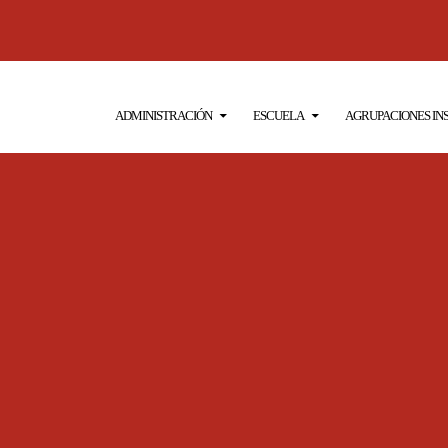
SALTAR AL CONTENIDO
ADMINISTRACIÓN
ESCUELA
AGRUPACIONES I
Ó 2022
(169))
VIDAD DE LOS GRUPOS DE SENSIBILIZACIÓN E INICIACIÓN. 18