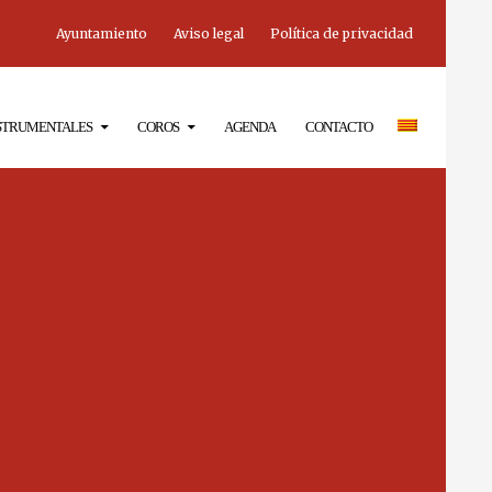
Ayuntamiento
Aviso legal
Política de privacidad
NSTRUMENTALES
COROS
AGENDA
CONTACTO
ADMINSITRACIÓN
ESCUELA
AGRUPACIONES
INSTRUMENTALES
COROS
CONTACTO
AVISO LEGAL