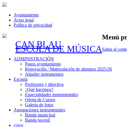
Ayuntamiento
Aviso legal
Política de privacidad
Menú pr
CAN BLAU
ESCOLA DE MÚSICA
Saltar al cont
ADMINISTRACIÓN
Pagos ayuntamiento
Renovación / Matriculación de alumnos 2025/26
Alquiler instrumentos
Escuela
Profesores y directiva
¿Qué hacemos?
Especialidades instrumentales
Oferta de Cursos
Galería de fotos
Agrupaciones instrumentales
Banda municipal
Banda juvenil
coros