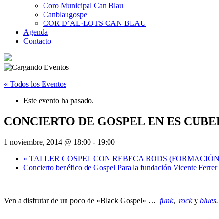
Coro Municipal Can Blau
Canblaugospel
COR D’AL·LOTS CAN BLAU
Agenda
Contacto
« Todos los Eventos
Este evento ha pasado.
CONCIERTO DE GOSPEL EN ES CUBE
1 noviembre, 2014 @ 18:00
-
19:00
«
TALLER GOSPEL CON REBECA RODS (FORMACIÓ
Concierto benéfico de Gospel Para la fundación Vicente Ferrer
Ven a disfrutar de un poco de «Black Gospel» …
funk
,
rock
y
blues