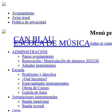
Ayuntamiento
Aviso legal
Política de privacidad
Menú pr
CAN BLAU
ESCOLA DE MÚSICA
Saltar al cont
ADMINISTRACIÓN
Pagos ayuntamiento
Renovación / Matriculación de alumnos 2025/26
Alquiler instrumentos
Escuela
Profesores y directiva
¿Qué hacemos?
Especialidades instrumentales
Oferta de Cursos
Galería de fotos
Agrupaciones instrumentales
Banda municipal
Banda juvenil
coros