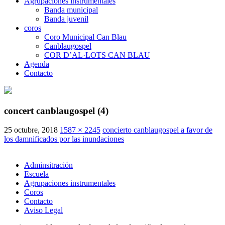
Agrupaciones instrumentales
Banda municipal
Banda juvenil
coros
Coro Municipal Can Blau
Canblaugospel
COR D’AL·LOTS CAN BLAU
Agenda
Contacto
concert canblaugospel (4)
25 octubre, 2018
1587 × 2245
concierto canblaugospel a favor de
los damnificados por las inundaciones
Adminsitración
Escuela
Agrupaciones instrumentales
Coros
Contacto
Aviso Legal