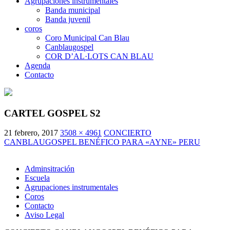
Agrupaciones instrumentales
Banda municipal
Banda juvenil
coros
Coro Municipal Can Blau
Canblaugospel
COR D’AL·LOTS CAN BLAU
Agenda
Contacto
CARTEL GOSPEL S2
21 febrero, 2017
3508 × 4961
CONCIERTO
CANBLAUGOSPEL BENÉFICO PARA «AYNE» PERU
Adminsitración
Escuela
Agrupaciones instrumentales
Coros
Contacto
Aviso Legal