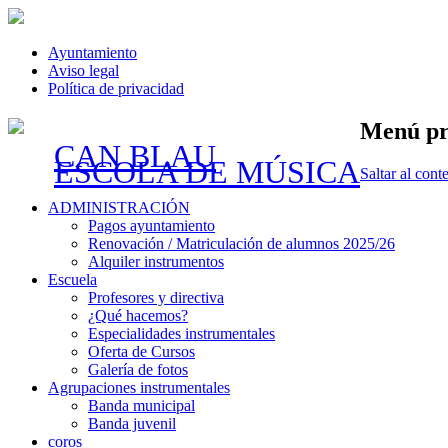
Ayuntamiento
Aviso legal
Política de privacidad
Menú pr
CAN BLAU
ESCOLA DE MÚSICA
Saltar al cont
ADMINISTRACIÓN
Pagos ayuntamiento
Renovación / Matriculación de alumnos 2025/26
Alquiler instrumentos
Escuela
Profesores y directiva
¿Qué hacemos?
Especialidades instrumentales
Oferta de Cursos
Galería de fotos
Agrupaciones instrumentales
Banda municipal
Banda juvenil
coros