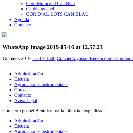
Coro Municipal Can Blau
Canblaugospel
COR D’AL·LOTS CAN BLAU
Agenda
Contacto
WhatsApp Image 2019-05-16 at 12.57.23
16 mayo, 2019
1133 × 1600
Concierto gospel Benéfico por la infanci
Adminsitración
Escuela
Agrupaciones instrumentales
Coros
Contacto
Aviso Legal
Concierto gospel Benéfico por la infancia hospitalizada
Adminsitración
Escuela
Agrupaciones instrumentales