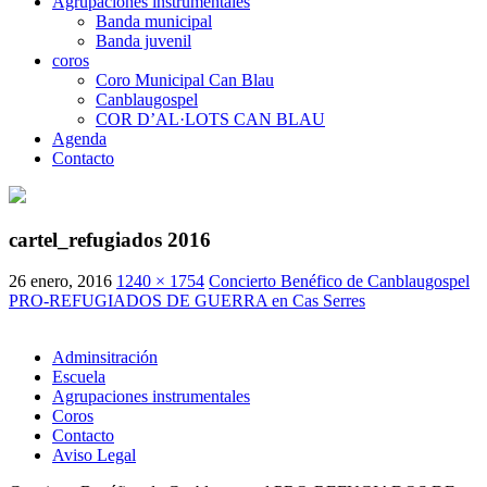
Agrupaciones instrumentales
Banda municipal
Banda juvenil
coros
Coro Municipal Can Blau
Canblaugospel
COR D’AL·LOTS CAN BLAU
Agenda
Contacto
cartel_refugiados 2016
26 enero, 2016
1240 × 1754
Concierto Benéfico de Canblaugospel
PRO-REFUGIADOS DE GUERRA en Cas Serres
Adminsitración
Escuela
Agrupaciones instrumentales
Coros
Contacto
Aviso Legal