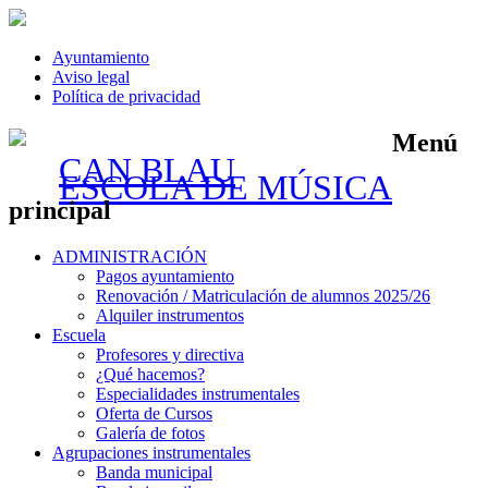
Ayuntamiento
Aviso legal
Política de privacidad
Menú
CAN BLAU
ESCOLA DE MÚSICA
principal
Saltar
ADMINISTRACIÓN
al
Pagos ayuntamiento
contenido
Renovación / Matriculación de alumnos 2025/26
Alquiler instrumentos
Escuela
Profesores y directiva
¿Qué hacemos?
Especialidades instrumentales
Oferta de Cursos
Galería de fotos
Agrupaciones instrumentales
Banda municipal