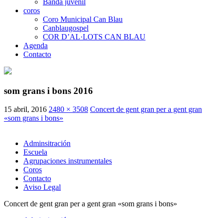
Banda juvenil
coros
Coro Municipal Can Blau
Canblaugospel
COR D’AL·LOTS CAN BLAU
Agenda
Contacto
som grans i bons 2016
15 abril, 2016
2480 × 3508
Concert de gent gran per a gent gran
«som grans i bons»
Adminsitración
Escuela
Agrupaciones instrumentales
Coros
Contacto
Aviso Legal
Concert de gent gran per a gent gran «som grans i bons»