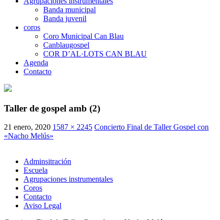
Agrupaciones instrumentales
Banda municipal
Banda juvenil
coros
Coro Municipal Can Blau
Canblaugospel
COR D’AL·LOTS CAN BLAU
Agenda
Contacto
Taller de gospel amb (2)
21 enero, 2020
1587 × 2245
Concierto Final de Taller Gospel con
«Nacho Melús»
Adminsitración
Escuela
Agrupaciones instrumentales
Coros
Contacto
Aviso Legal