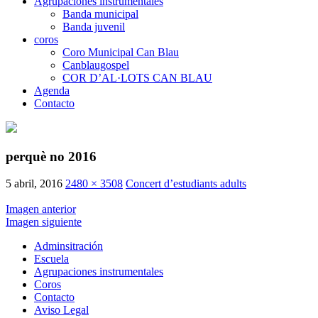
Agrupaciones instrumentales
Banda municipal
Banda juvenil
coros
Coro Municipal Can Blau
Canblaugospel
COR D’AL·LOTS CAN BLAU
Agenda
Contacto
perquè no 2016
5 abril, 2016
2480 × 3508
Concert d’estudiants adults
Imagen anterior
Imagen siguiente
Adminsitración
Escuela
Agrupaciones instrumentales
Coros
Contacto
Aviso Legal