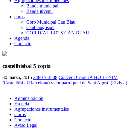
Agrupaciones instrumentales
Banda municipal
Banda juvenil
coros
Coro Municipal Can Blau
Canblaugospel
COR D’AL·LOTS CAN BLAU
Agenda
Contacto
castellbisbal 5 copia
30 marzo, 2015
2480 × 3508
Concert: Coral JA HO TENIM
(Castellbisbal Barcelona) y cor parroquial de Sant Agusti (Eivissa)
Adminsitración
Escuela
Agrupaciones instrumentales
Coros
Contacto
Aviso Legal