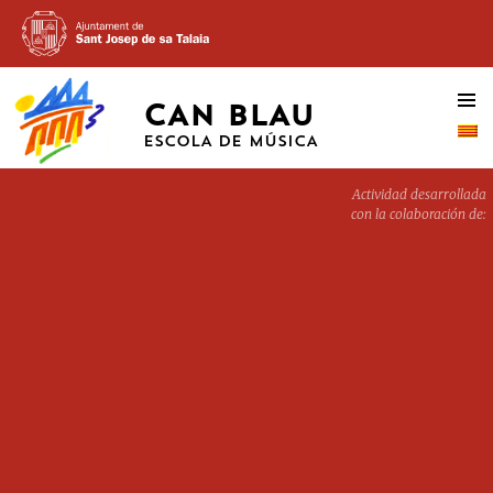
CAN BLAU
SALTAR
AL
ESCOLA DE MÚSICA
CONTENIDO
Actividad desarrollada
con la colaboración de:
CAN
BLAU,
CANBLAUGOSP
JESUS