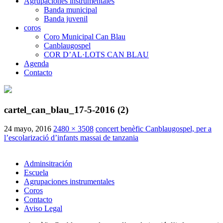
Agrupaciones instrumentales
Banda municipal
Banda juvenil
coros
Coro Municipal Can Blau
Canblaugospel
COR D’AL·LOTS CAN BLAU
Agenda
Contacto
cartel_can_blau_17-5-2016 (2)
24 mayo, 2016
2480 × 3508
concert benèfic Canblaugospel, per a
l’escolarizació d’infants massai de tanzania
Adminsitración
Escuela
Agrupaciones instrumentales
Coros
Contacto
Aviso Legal