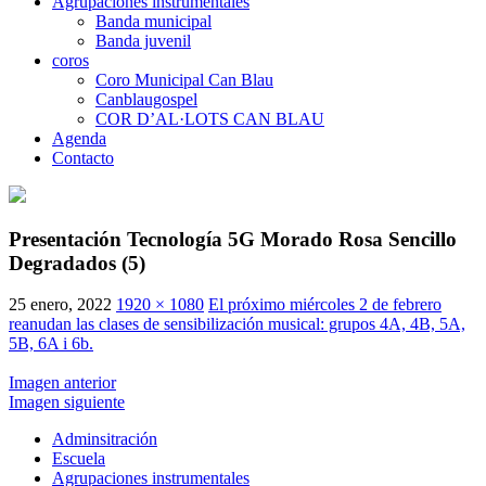
Agrupaciones instrumentales
Banda municipal
Banda juvenil
coros
Coro Municipal Can Blau
Canblaugospel
COR D’AL·LOTS CAN BLAU
Agenda
Contacto
Presentación Tecnología 5G Morado Rosa Sencillo
Degradados (5)
25 enero, 2022
1920 × 1080
El próximo miércoles 2 de febrero
reanudan las clases de sensibilización musical: grupos 4A, 4B, 5A,
5B, 6A i 6b.
Imagen anterior
Imagen siguiente
Adminsitración
Escuela
Agrupaciones instrumentales