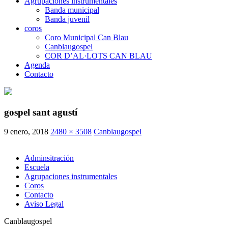
Agrupaciones instrumentales
Banda municipal
Banda juvenil
coros
Coro Municipal Can Blau
Canblaugospel
COR D’AL·LOTS CAN BLAU
Agenda
Contacto
gospel sant agustí
9 enero, 2018
2480 × 3508
Canblaugospel
Adminsitración
Escuela
Agrupaciones instrumentales
Coros
Contacto
Aviso Legal
Canblaugospel