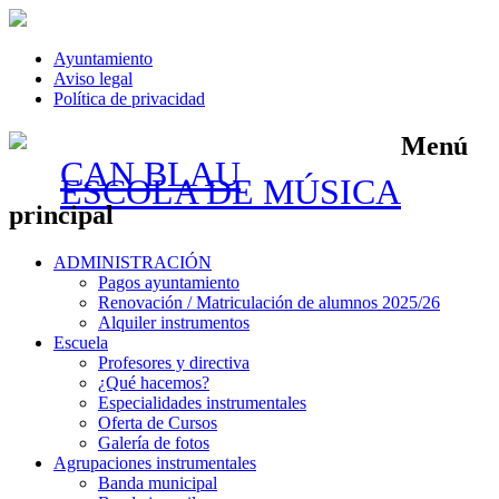
Ayuntamiento
Aviso legal
Política de privacidad
Menú
CAN BLAU
ESCOLA DE MÚSICA
principal
Saltar
ADMINISTRACIÓN
al
Pagos ayuntamiento
contenido
Renovación / Matriculación de alumnos 2025/26
Alquiler instrumentos
Escuela
Profesores y directiva
¿Qué hacemos?
Especialidades instrumentales
Oferta de Cursos
Galería de fotos
Agrupaciones instrumentales
Banda municipal