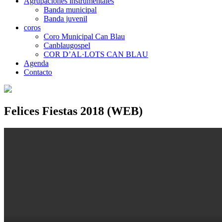
Agrupaciones instrumentales
Banda municipal
Banda juvenil
coros
Coro Municipal Can Blau
Canblaugospel
COR D’AL·LOTS CAN BLAU
Agenda
Contacto
Felices Fiestas 2018 (WEB)