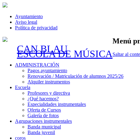
Ayuntamiento
Aviso legal
Política de privacidad
Menú pr
CAN BLAU
ESCOLA DE MÚSICA
Saltar al cont
ADMINISTRACIÓN
Pagos ayuntamiento
Renovación / Matriculación de alumnos 2025/26
Alquiler instrumentos
Escuela
Profesores y directiva
¿Qué hacemos?
Especialidades instrumentales
Oferta de Cursos
Galería de fotos
Agrupaciones instrumentales
Banda municipal
Banda juvenil
coros