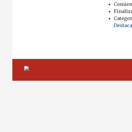
Comien
Finaliz
Categor
Destac