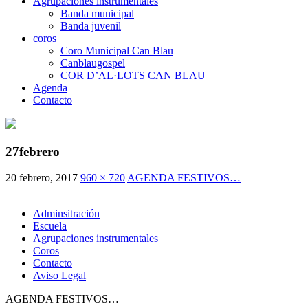
Agrupaciones instrumentales
Banda municipal
Banda juvenil
coros
Coro Municipal Can Blau
Canblaugospel
COR D’AL·LOTS CAN BLAU
Agenda
Contacto
27febrero
20 febrero, 2017
960 × 720
AGENDA FESTIVOS…
Adminsitración
Escuela
Agrupaciones instrumentales
Coros
Contacto
Aviso Legal
AGENDA FESTIVOS…