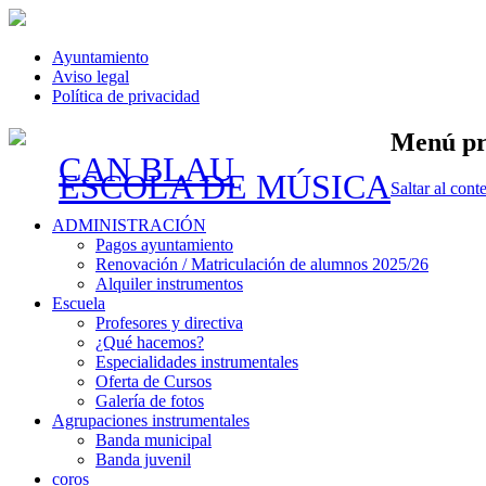
Ayuntamiento
Aviso legal
Política de privacidad
Menú pr
CAN BLAU
ESCOLA DE MÚSICA
Saltar al cont
ADMINISTRACIÓN
Pagos ayuntamiento
Renovación / Matriculación de alumnos 2025/26
Alquiler instrumentos
Escuela
Profesores y directiva
¿Qué hacemos?
Especialidades instrumentales
Oferta de Cursos
Galería de fotos
Agrupaciones instrumentales
Banda municipal
Banda juvenil
coros