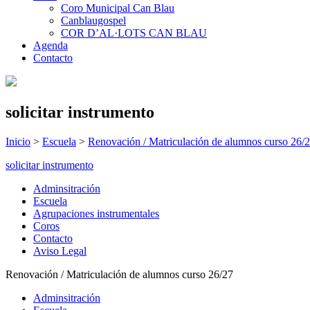
Coro Municipal Can Blau
Canblaugospel
COR D’AL·LOTS CAN BLAU
Agenda
Contacto
solicitar instrumento
Inicio
>
Escuela
>
Renovación / Matriculación de alumnos curso 26/
solicitar instrumento
Adminsitración
Escuela
Agrupaciones instrumentales
Coros
Contacto
Aviso Legal
Renovación / Matriculación de alumnos curso 26/27
Adminsitración