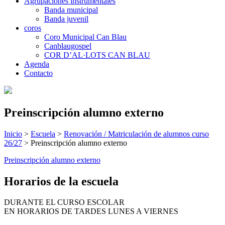
Agrupaciones instrumentales
Banda municipal
Banda juvenil
coros
Coro Municipal Can Blau
Canblaugospel
COR D’AL·LOTS CAN BLAU
Agenda
Contacto
Preinscripción alumno externo
Inicio
>
Escuela
>
Renovación / Matriculación de alumnos curso
26/27
>
Preinscripción alumno externo
Preinscripción alumno externo
Horarios de la escuela
DURANTE EL CURSO ESCOLAR
EN HORARIOS DE TARDES LUNES A VIERNES