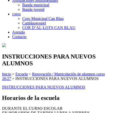
Agrupaciones instrumentales
Banda municipal
Banda juvenil
coros
Coro Municipal Can Blau
Canblaugospel
COR D’AL·LOTS CAN BLAU
Agenda
Contacto
INSTRUCCIONES PARA NUEVOS
ALUMNOS
Inicio
>
Escuela
>
Renovación / Matriculación de alumnos curso
26/27
>
INSTRUCCIONES PARA NUEVOS ALUMNOS
INSTRUCCIONES PARA NUEVOS ALUMNOS
Horarios de la escuela
DURANTE EL CURSO ESCOLAR
EN HORARIOS DE TARDES LUNES A VIERNES