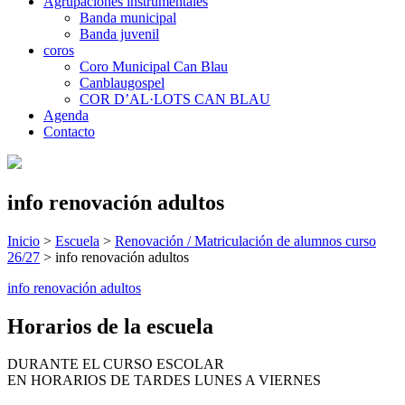
Agrupaciones instrumentales
Banda municipal
Banda juvenil
coros
Coro Municipal Can Blau
Canblaugospel
COR D’AL·LOTS CAN BLAU
Agenda
Contacto
info renovación adultos
Inicio
>
Escuela
>
Renovación / Matriculación de alumnos curso
26/27
>
info renovación adultos
info renovación adultos
Horarios de la escuela
DURANTE EL CURSO ESCOLAR
EN HORARIOS DE TARDES LUNES A VIERNES