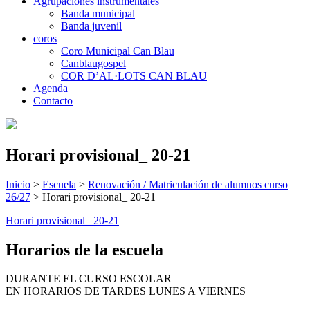
Agrupaciones instrumentales
Banda municipal
Banda juvenil
coros
Coro Municipal Can Blau
Canblaugospel
COR D’AL·LOTS CAN BLAU
Agenda
Contacto
Horari provisional_ 20-21
Inicio
>
Escuela
>
Renovación / Matriculación de alumnos curso
26/27
>
Horari provisional_ 20-21
Horari provisional_ 20-21
Horarios de la escuela
DURANTE EL CURSO ESCOLAR
EN HORARIOS DE TARDES LUNES A VIERNES