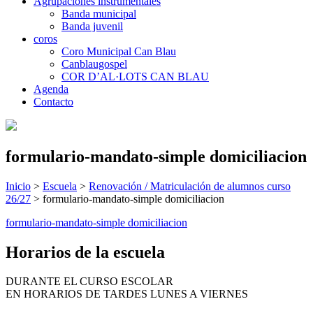
Agrupaciones instrumentales
Banda municipal
Banda juvenil
coros
Coro Municipal Can Blau
Canblaugospel
COR D’AL·LOTS CAN BLAU
Agenda
Contacto
formulario-mandato-simple domiciliacion
Inicio
>
Escuela
>
Renovación / Matriculación de alumnos curso
26/27
>
formulario-mandato-simple domiciliacion
formulario-mandato-simple domiciliacion
Horarios de la escuela
DURANTE EL CURSO ESCOLAR
EN HORARIOS DE TARDES LUNES A VIERNES