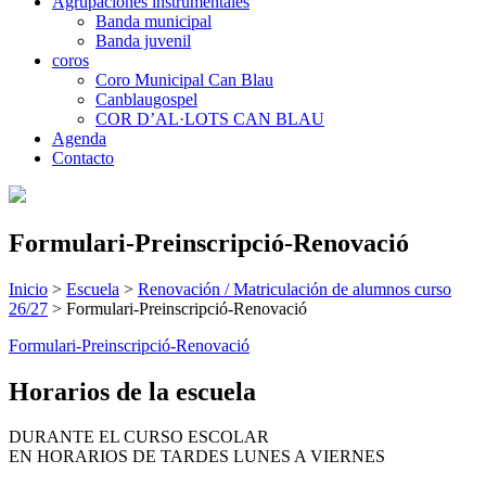
Agrupaciones instrumentales
Banda municipal
Banda juvenil
coros
Coro Municipal Can Blau
Canblaugospel
COR D’AL·LOTS CAN BLAU
Agenda
Contacto
Formulari-Preinscripció-Renovació
Inicio
>
Escuela
>
Renovación / Matriculación de alumnos curso
26/27
>
Formulari-Preinscripció-Renovació
Formulari-Preinscripció-Renovació
Horarios de la escuela
DURANTE EL CURSO ESCOLAR
EN HORARIOS DE TARDES LUNES A VIERNES