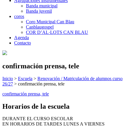
Agrupaciones instrumentales
Banda municipal
Banda juvenil
coros
Coro Municipal Can Blau
Canblaugospel
COR D’AL·LOTS CAN BLAU
Agenda
Contacto
confirmación prensa, tele
Inicio
>
Escuela
>
Renovación / Matriculación de alumnos curso
26/27
>
confirmación prensa, tele
confirmación prensa, tele
Horarios de la escuela
DURANTE EL CURSO ESCOLAR
EN HORARIOS DE TARDES LUNES A VIERNES