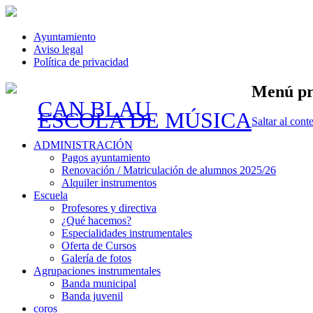
Ayuntamiento
Aviso legal
Política de privacidad
Menú pr
CAN BLAU
ESCOLA DE MÚSICA
Saltar al cont
ADMINISTRACIÓN
Pagos ayuntamiento
Renovación / Matriculación de alumnos 2025/26
Alquiler instrumentos
Escuela
Profesores y directiva
¿Qué hacemos?
Especialidades instrumentales
Oferta de Cursos
Galería de fotos
Agrupaciones instrumentales
Banda municipal
Banda juvenil
coros