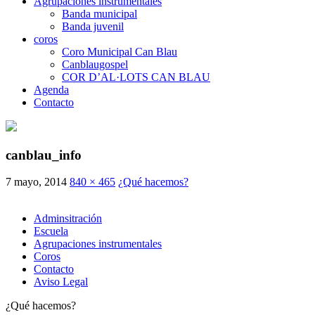
Agrupaciones instrumentales
Banda municipal
Banda juvenil
coros
Coro Municipal Can Blau
Canblaugospel
COR D’AL·LOTS CAN BLAU
Agenda
Contacto
canblau_info
7 mayo, 2014
840 × 465
¿Qué hacemos?
Adminsitración
Escuela
Agrupaciones instrumentales
Coros
Contacto
Aviso Legal
¿Qué hacemos?