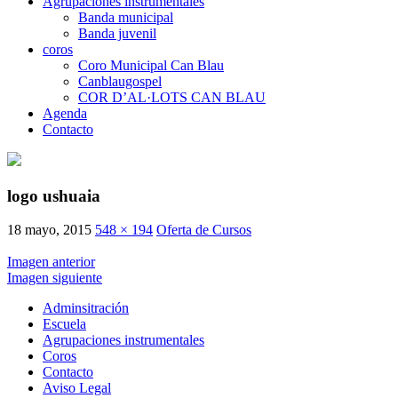
Agrupaciones instrumentales
Banda municipal
Banda juvenil
coros
Coro Municipal Can Blau
Canblaugospel
COR D’AL·LOTS CAN BLAU
Agenda
Contacto
logo ushuaia
18 mayo, 2015
548 × 194
Oferta de Cursos
Imagen anterior
Imagen siguiente
Adminsitración
Escuela
Agrupaciones instrumentales
Coros
Contacto
Aviso Legal