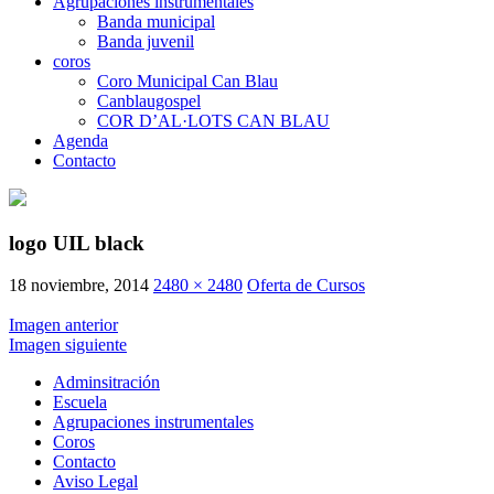
Agrupaciones instrumentales
Banda municipal
Banda juvenil
coros
Coro Municipal Can Blau
Canblaugospel
COR D’AL·LOTS CAN BLAU
Agenda
Contacto
logo UIL black
18 noviembre, 2014
2480 × 2480
Oferta de Cursos
Imagen anterior
Imagen siguiente
Adminsitración
Escuela
Agrupaciones instrumentales
Coros
Contacto
Aviso Legal