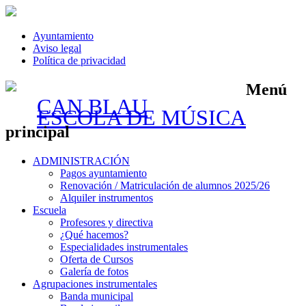
Ayuntamiento
Aviso legal
Política de privacidad
Menú
CAN BLAU
ESCOLA DE MÚSICA
principal
Saltar
ADMINISTRACIÓN
al
Pagos ayuntamiento
contenido
Renovación / Matriculación de alumnos 2025/26
Alquiler instrumentos
Escuela
Profesores y directiva
¿Qué hacemos?
Especialidades instrumentales
Oferta de Cursos
Galería de fotos
Agrupaciones instrumentales
Banda municipal