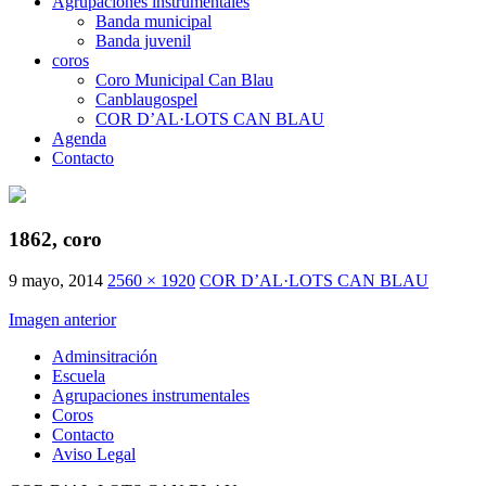
Agrupaciones instrumentales
Banda municipal
Banda juvenil
coros
Coro Municipal Can Blau
Canblaugospel
COR D’AL·LOTS CAN BLAU
Agenda
Contacto
1862, coro
9 mayo, 2014
2560 × 1920
COR D’AL·LOTS CAN BLAU
Imagen anterior
Adminsitración
Escuela
Agrupaciones instrumentales
Coros
Contacto
Aviso Legal